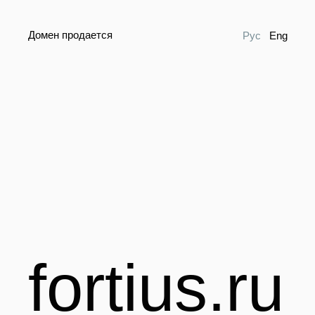
Домен продается
Рус
Eng
fortius.ru